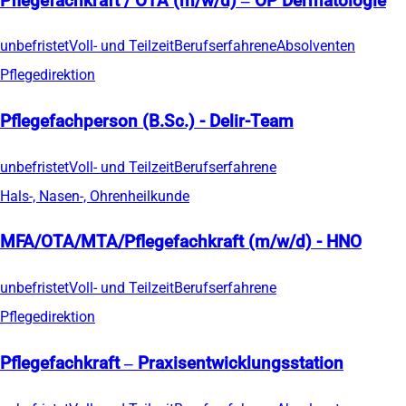
Pflegefachkraft / OTA (m/w/d) – OP Dermatologie
unbefristet
Voll- und Teilzeit
Berufserfahrene
Absolventen
Pflegedirektion
Pflegefachperson (B.Sc.) - Delir-Team
unbefristet
Voll- und Teilzeit
Berufserfahrene
Hals-, Nasen-, Ohrenheilkunde
MFA/OTA/MTA/Pflegefachkraft (m/w/d) - HNO
unbefristet
Voll- und Teilzeit
Berufserfahrene
Pflegedirektion
Pflegefachkraft – Praxisentwicklungsstation