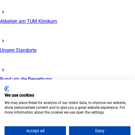
Arbeiten am TUM Klinikum
Unsere Standorte
Rund um die Bewerbung
We use cookies
© TUM Klinikum 2026
We may place these for analysis of our visitor data, to improve our website,
Impressum
Datenschutz
Barrierefreiheit
Presse
show personalised content and to give you a great website experience. For
more information about the cookies we use open the settings.
Accept all
Deny