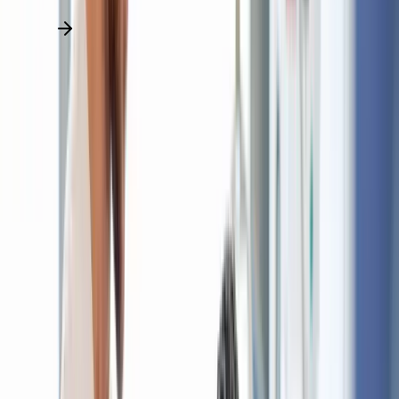
Alle Stellen entdecken
Pflegedirektion
Pflegefachkraft – Praxisentwicklungsstation
unbefristet
München
Voll- und Teilzeit
Berufserfahrene
Pflegedirektion
Pflegefachkraft - Dauernachtwache Mund-, Kiefer-
und Gesichtschirurgie
unbefristet
München
Voll- und Teilzeit
Berufserfahrene
Pflegedirektion
Pflegefachkraft - Mund-, Kiefer- und
Gesichtschirurgie