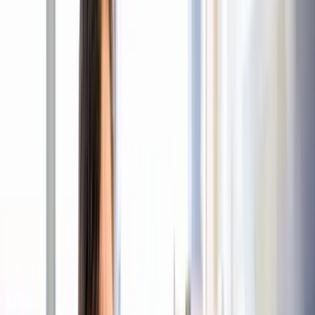
Stellenangebote
Berufsgruppen
Aus- und Weiterbildung
Über uns
Stellenangebote
Pflegefachkraft B.Sc. –
Gefäßchirurgie
TUM Klinikum Rechts der Isar