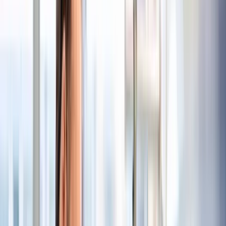
Pflegedirektion
Voll- und Teilzeit
unbefristet
Stellen-Nr.: PDD-26-090
Aufgaben
Fachgerechte pflegerische Versorgung von Patientinnen
und Patienten mit komplexem Pflege- und
Unterstützungsbedarf in der Gefäßchirurgie
Anwendung pflegewissenschaftlicher Kenntnisse in der