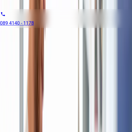
Pflegedirektion
089 4140 - 1178
Weitere Informationen
Schwerbehinderte Bewerberinnen und Bewerber werden bei
ansonsten im Wesentlichen gleicher Eignung bevorzugt
berücksichtigt.
Bewerbungskosten können leider nicht erstattet werden.
Weitere Stellenangebote
Doch nicht das Richtige? Schauen Sie sich hier noch andere
passende Stellen an!