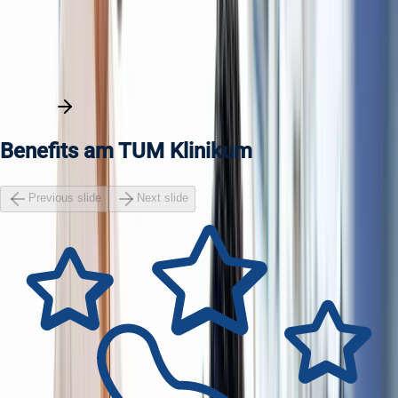
unbefristet
München
Voll- und Teilzeit
Berufserfahrene
Alle Stellen entdecken
Benefits am TUM Klinikum
Previous slide
Next slide