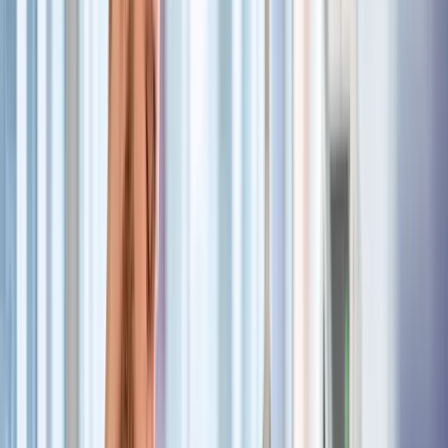
(m/w/d)
Fundierte Fach- und Methodenkompetenzen zur
Umsetzung pflegewissenschaftlicher Projekte sowie zur
Implementierung evidenzbasierter Inhalte in die Praxis
Fähigkeit, wissenschaftliche Literatur gezielt zu
recherchieren, kritisch zu bewerten und für die Praxis
nutzbar zu machen
Kenntnisse im Projektmanagement sowie in der
Implementierungs- und Praxisentwicklungswissenschaft
Teamfähigkeit, Sozialkompetenz, analytisches
Denkvermögen sowie eine strukturierte und
selbstständige Arbeitsweise
Benefits