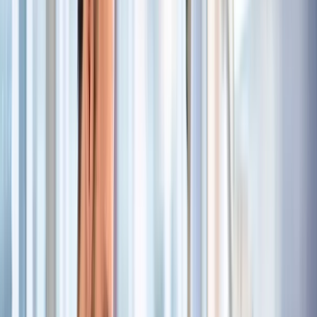
direkten Versorgung gefäßchirurgischer Patientinnen und
Patienten
Umsetzung evidenzbasierter Pflegekonzepte in der prä-
und postoperativen Versorgung
Mitwirkung an der Weiterentwicklung pflegerischer
Standards und Konzepte im Bereich der Gefäßchirurgie
Planung, Durchführung und Evaluation pflegerischer
Maßnahmen sowie deren Dokumentation
Profil
Abgeschlossenes Bachelorstudium im Bereich Pflege
sowie eine dreijährige Berufsausbildung in der
Gesundheits- und Krankenpflege (m/w/d), Gesundheits-
und Kinderkrankenpflege (m/w/d) oder Altenpflege