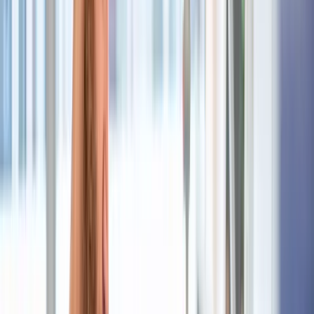
EGYM-Wellpass, Corporate Benefits, sowie Rabatte (z.B.
Käfer), Mensa, Sport- und Kulturangebote, Jobrad
Arbeiten im Herzen Münchens am Max-Weber-Platz mit
sehr guter Erreichbarkeit durch öffentliche Verkehrsmittel
wie U-Bahn, S-Bahn oder Tram
Betriebliche Altersvorsorge über die Versorgungsanstalt
des Bundes und der Länder (VBL)
Selbstverwirklichung durch eine abwechslungsreiche und
fachlich anspruchsvolle Tätigkeit mit interdisziplinärer
Zusammenarbeit verschiedener Abteilungen des
Klinikums
Kontakt
Maximilian Böhm