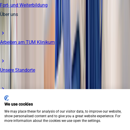
Fort- und Weiterbildung
Über uns
Arbeiten am TUM Klinikum
Unsere Standorte
Rund um die Bewerbung
We use cookies
We may place these for analysis of our visitor data, to improve our website,
© TUM Klinikum 2026
show personalised content and to give you a great website experience. For
more information about the cookies we use open the settings.
Impressum
Datenschutz
Barrierefreiheit
Presse