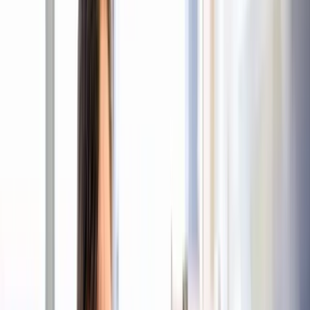
Stellenangebote
Berufsgruppen
Aus- und Weiterbildung
Über uns
Stellenangebote
MFA (m/w/d) – Urologie
TUM Klinikum Rechts der Isar