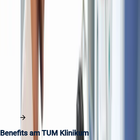
unbefristet
München
Voll- und Teilzeit
Berufserfahrene
Pflegedirektion
Pflegefachkraft – Notfallzentrum
unbefristet
München
Voll- und Teilzeit
Berufserfahrene
Pflegedirektion
Praxisanleiter (m/w/d) – Ausbildungsstation
Urologie
unbefristet
München
Voll- und Teilzeit
Berufserfahrene
Alle Stellen entdecken
Benefits am TUM Klinikum