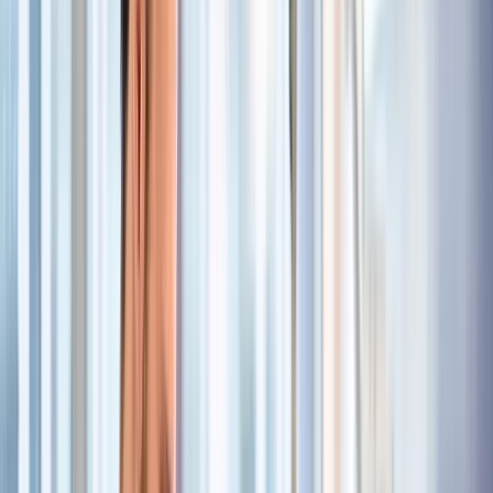
Patientinnen und Patienten sowie
Angehörigen, persönlich und telefonisch
Vorbereitung der Patientinnen und Patienten auf
urologische Untersuchungen und Eingriffe
einschließlich Assistenzvorbereitung
Mitwirkung bei der Versorgung von Notfällen sowie
situationsgerechtes Handeln im urologischen
Praxis- bzw. Klinikalltag
Durchführung eines strukturierten
Aufnahmemanagements inklusive administrativer und
vorbereitender Tätigkeiten
Profil
Erfolgreich abgeschlossene Ausbildung als