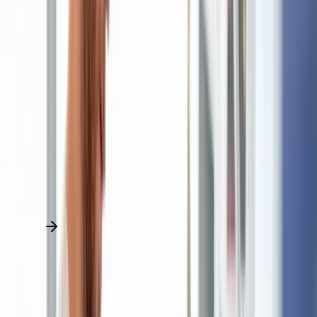
Schwerbehinderte Bewerberinnen und Bewerber werden bei
ansonsten im Wesentlichen gleicher Eignung bevorzugt
berücksichtigt.
Bewerbungskosten können leider nicht erstattet werden.
Weitere Stellenangebote
Doch nicht das Richtige? Schauen Sie sich hier noch andere
passende Stellen an!
Alle Stellen entdecken
Pflegedirektion
Pflegefachhelfer (m/w/d) – Urologie