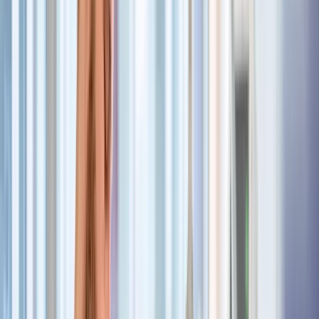
Medizinische*r Fachangestellte*r
Sicheres Auftreten und freundlicher Umgang mit
Patientinnen und Patienten
Gute Kenntnisse im Umgang mit medizinischen Geräten
und Dokumentationssystemen
Hohe Serviceorientierung und Interesse an
patientennahen Tätigkeiten
Benefits
Geregelte Arbeitszeiten von Montag bis Freitag
EGYM-Wellpass, Corporate Benefits, sowie Rabatte (z.B.
Käfer), Mensa, Sport- und Kulturangebote, Jobrad
Arbeiten im Herzen Münchens am Max-Weber-Platz mit
sehr guter Erreichbarkeit durch öffentliche Verkehrsmittel