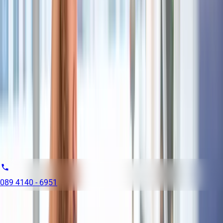
wie U-Bahn, S-Bahn oder Tram
Betriebliche Altersvorsorge über die Versorgungsanstalt
des Bundes und der Länder (VBL)
Selbstverwirklichung durch eine abwechslungsreiche und
fachlich anspruchsvolle Tätigkeit mit interdisziplinärer
Zusammenarbeit verschiedener Abteilungen
Kontakt
Christoph Brakemeier
Pflegedirektion
089 4140 - 6951
Weitere Informationen