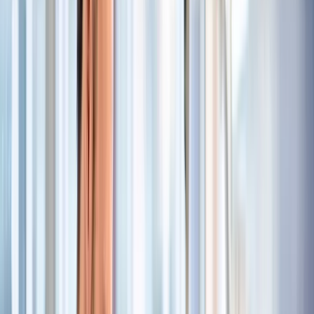
Operationstechnischen Assistenten (OTA) sowie
Bereitstellung konstruktiver Rückmeldungen
Enge Zusammenarbeit mit den zentralen Praxisanleitern
zur Koordination und kontinuierlichen Verbesserung der
Ausbildungs- und Qualifizierungsprozesse im gesamten
Universitätsklinikum
Erste Anlaufstelle und Ansprechpartner/in im Bereich der
Beratung, Unterstützung und Förderung der
Operationstechnischer Assistenten und
Pflegefachpersonen im Anerkennungsverfahren sowie für
das zentrale Anerkennungs- und Integrationsmanagement
der Pflegedirektion
Überprüfung des praktischen und theoretischen
Leistungsstandes