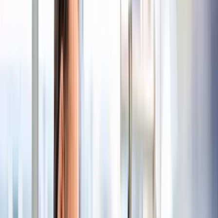
Pflegedirektion
Voll- und Teilzeit
unbefristet
Stellen-Nr.: PDD-26-040
Aufgaben
Begleitung und fachliche Unterstützung der Lernenden
sowie Mentoring im Anerkennungsverfahren
Bewertung und Dokumentation des Lernfortschritts der
Auszubildenden, der Pflegefachkräfte und der