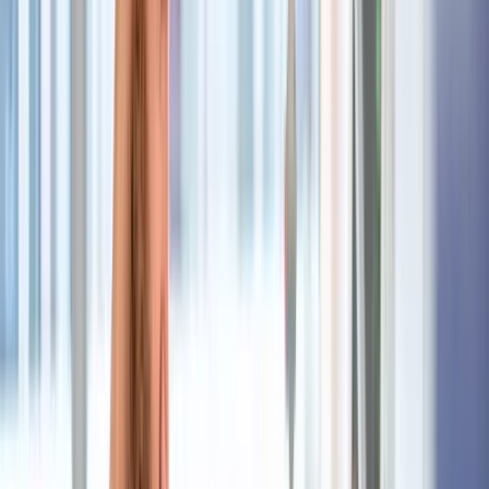
Lösungen zur Optimierung der Arbeitsabläufe
Berücksichtigung von Aspekten der Qualitätssicherung,
Patientensicherheit, Ökologie und Wirtschaftlichkeit
Erfolgreich abgeschlossene dreijährige Berufsausbildung
als Pflegefachmann/-frau mit einer erfolgreich
abgeschlossenen Weiterbildung für den Operationsdienst
(DKG) oder als Operationstechnischer Assistent/in (OTA)
Eine staatlich anerkannte Weiterbildung zur/zum
Praxisanleiter/in
Benefits
EGYM-Wellpass, Corporate Benefits, sowie Rabatte (z.B.
Käfer), Mensa, Sport- und Kulturangebote, Jobrad
Arbeiten im Herzen Münchens am Max-Weber-Platz mit