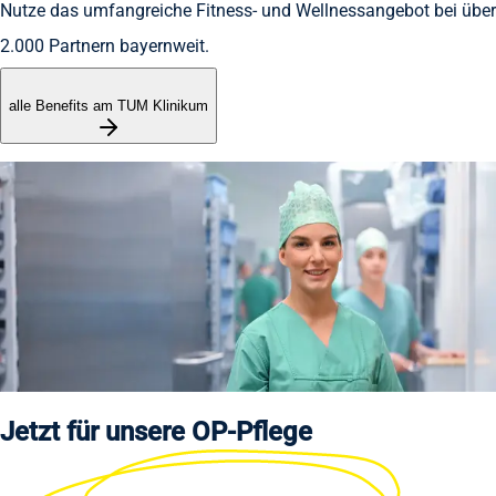
Nutze das umfangreiche Fitness- und Wellnessangebot bei über
2.000 Partnern bayernweit.
alle Benefits am TUM Klinikum
“
Um unsere Patientinnen und Patienten
bestmöglichst zu versorgen, arbeiten wir Hand in
Hand. Ich schätze das präzise Arbeiten im OP und
übernehme gerne Verantwortung.
”
Jelena Marinovic
Stellvertretende OP-Leitung, MKG-OP
Jetzt für unsere
OP-Pflege