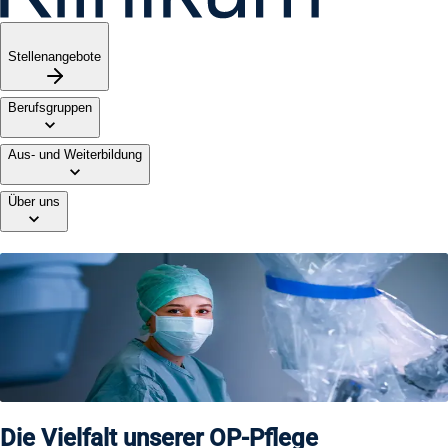
Stellenangebote
Berufsgruppen
Aus- und Weiterbildung
Über uns
OP-Pflege
Von kleinen ambulanten Eingriffen bis hin zu langen und
hochkomplexen Operationen, das TUM Klinikum bietet
Patientenversorgung auf höchstem medizinischen Niveau.
Die Vielfalt unserer OP-Pflege