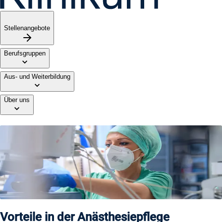
Stellenangebote
Berufsgruppen
Aus- und Weiterbildung
Über uns
Anästhesiepflege am TUM
Klinikum
Professionelle Pflege zwischen Technik und Mensch. Wenn
jede Sekunde zählt.
Vorteile in der Anästhesiepflege