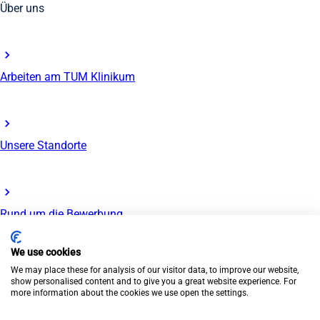
Über uns
Arbeiten am TUM Klinikum
Unsere Standorte
Rund um die Bewerbung
We use cookies
© TUM Klinikum 2026
We may place these for analysis of our visitor data, to improve our website,
Impressum
Datenschutz
Barrierefreiheit
Presse
show personalised content and to give you a great website experience. For
more information about the cookies we use open the settings.