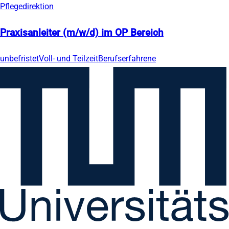
Pflegedirektion
Praxisanleiter (m/w/d) im OP Bereich
unbefristet
Voll- und Teilzeit
Berufserfahrene